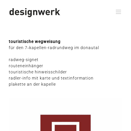
Zum
Inhalt
springen
tou­ris­ti­sche wegweisung
für den 7‑ka­pel­len-rad­rund­weg im donautal
rad­weg-signet
routeneinhänger
tou­ris­ti­sche hinweisschilder
rad­ler-info mit kar­te und textinformation
pla­ket­te an der kapelle