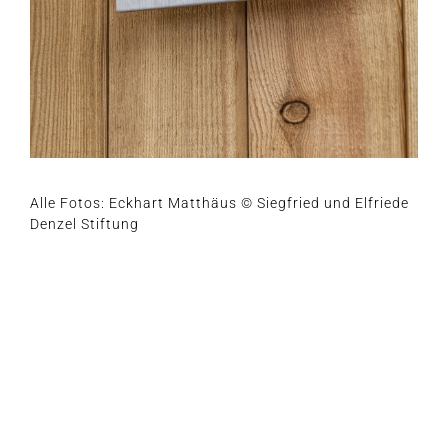
Alle Fotos: Eck­hart Mat­thä­us © Sieg­fried und Elfrie­de
Den­zel Stiftung