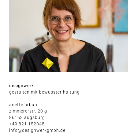
design­werk
gestal­ten mit bewuss­ter haltung
anet­te urban
zim­me­rer­str. 20 g
86153 augsburg
+49 821 152048
info@designwerkgmbh.de