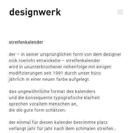
Zum
Inhalt
springen
strei­fen­ka­len­der
der – in sei­ner ursprüng­li­chen form von dem designer
nick roe­richt ent­wi­ckel­te – streifenkalender
wird in unun­ter­bro­che­ner rei­hen­fol­ge mit einigen
modi­fi­zie­run­gen
seit 1991 durch unser büro
jähr­lich in einer neu­en far­be aufgelegt.
das unge­wöhn­li­che for­mat des kalenders
und die
kon­se­quen­te typo­gra­fi­sche klarheit
spre­chen vor­al­lem men­schen an,
die die gute form schätzen.
der ein­mal für die­sen kalen­der bestimm­te platz
ver­langt jahr für jahr nach dem schma­len streifen…