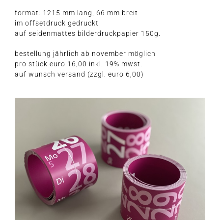
for­mat: 1215 mm lang, 66 mm breit
im off­set­druck gedruckt
auf sei­den­mat­tes bil­der­druck­pa­pier 150g.
bestel­lung jähr­lich ab novem­ber möglich
pro stück euro 16,00 inkl. 19% mwst.
auf wunsch ver­sand (zzgl. euro 6,00)