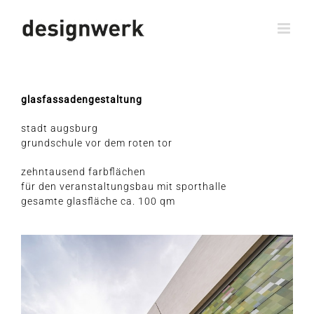
Zum
Inhalt
springen
glas­fas­sa­den­ge­stal­tung
stadt augs­burg
grund­schu­le vor dem roten tor
zehn­tau­send farbflächen
für den ver­an­stal­tungs­bau mit sporthalle
gesam­te glas­flä­che ca. 100 qm