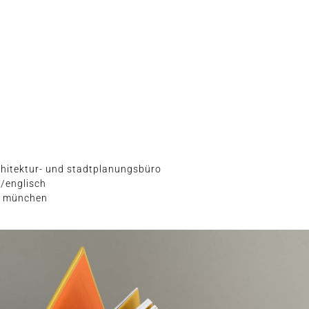
rchi­tek­tur- und stadtplanungsbüro
h/englisch
ag münchen